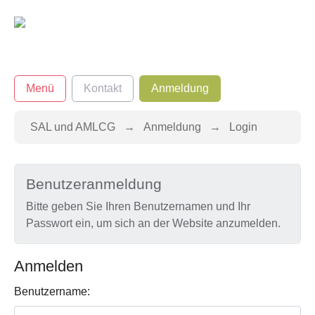
Zum Hauptinhalt springen
Menü
Kontakt
Anmeldung
Sie sind hier:
SAL und AMLCG
Anmeldung
Login
Benutzeranmeldung
Bitte geben Sie Ihren Benutzernamen und Ihr
Passwort ein, um sich an der Website anzumelden.
Anmelden
Benutzername: