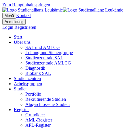
Zum Hauptinhalt springen
Kontakt
Menü
Anmeldung
Login
Registrieren
Start
Über uns
SAL und AMLCG
Leitung und Steuergruppe
Studienzentrale SAL
Studienzentrale AMLCG
Diagnostik
Biobank SAL
Studienzentren
Arbeitsgruppen
Studien
Portfolio
Rekrutierende Studien
Abgeschlossene Studien
Register
Grundidee
AML-Register
APL-Register