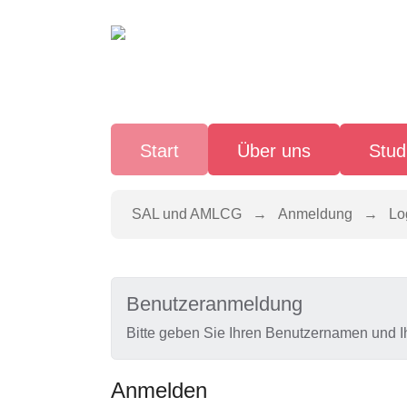
Zum Hauptinhalt springen
Start
Über uns
Stud
Sie sind hier:
SAL und AMLCG
Anmeldung
Lo
Benutzeranmeldung
Bitte geben Sie Ihren Benutzernamen und I
Anmelden