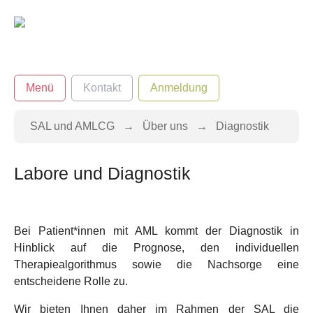
Zum Hauptinhalt springen
Menü
Kontakt
Anmeldung
Sie sind hier:
SAL und AMLCG
Über uns
Diagnostik
Labore und Diagnostik
Bei Patient*innen mit AML kommt der Diagnostik in
Hinblick auf die Prognose, den individuellen
Therapiealgorithmus sowie die Nachsorge eine
entscheidene Rolle zu.
Wir bieten Ihnen daher im Rahmen der SAL die